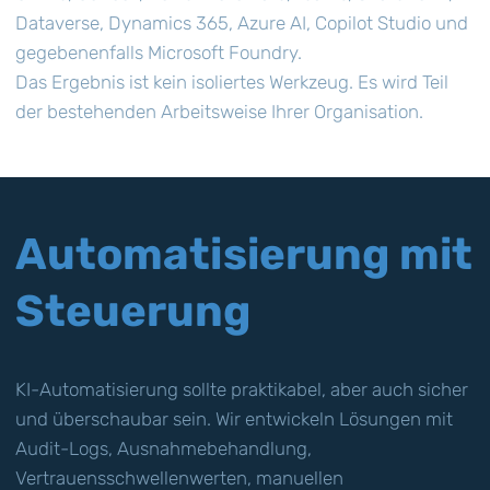
Dataverse, Dynamics 365, Azure AI, Copilot Studio und
gegebenenfalls Microsoft Foundry.
Das Ergebnis ist kein isoliertes Werkzeug. Es wird Teil
der bestehenden Arbeitsweise Ihrer Organisation.
Automatisierung mit
Steuerung
KI-Automatisierung sollte praktikabel, aber auch sicher
und überschaubar sein. Wir entwickeln Lösungen mit
Audit-Logs, Ausnahmebehandlung,
Vertrauensschwellenwerten, manuellen