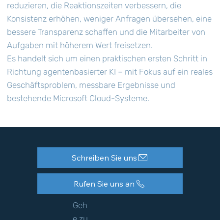
reduzieren, die Reaktionszeiten verbessern, die
Konsistenz erhöhen, weniger Anfragen übersehen, eine
bessere Transparenz schaffen und die Mitarbeiter von
Aufgaben mit höherem Wert freisetzen.
Es handelt sich um einen praktischen ersten Schritt in
Richtung agentenbasierter KI – mit Fokus auf ein reales
Geschäftsproblem, messbare Ergebnisse und
bestehende Microsoft Cloud-Systeme.
Schreiben Sie uns
Rufen Sie uns an
Geh
e zu