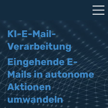
KI-E-Mail-
Verarbeitung
Eingehende E-
Mails in autonome
Aktionen
umwandeln