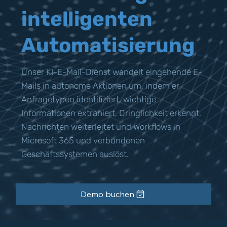
intelligenten
Automatisierung
Unser KI-E-Mail-Dienst wandelt eingehende E-
Mails in autonome Aktionen um, indem er
Anfragetypen identifiziert, wichtige
Informationen extrahiert, Dringlichkeit erkennt,
Nachrichten weiterleitet und Workflows in
Microsoft 365 und verbundenen
Geschäftssystemen auslöst.
Demo buchen