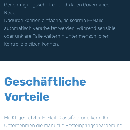
Genehmigungsschritten und klaren Governance-
Regeln.
Dadurch können einfache, risikoarme E-Mails
automatisch verarbeitet werden, während sensible
oder unklare Fälle weiterhin unter menschlicher
Kontrolle bleiben können.
Geschäftliche
Vorteile
Mit KI-gestützter E-Mail-Klassifizierung kann Ihr
Unternehmen die manuelle Posteingangsbearbeitung