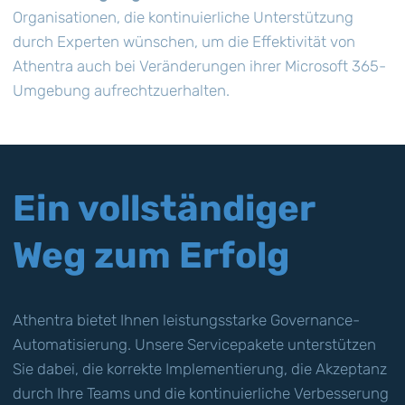
Organisationen, die kontinuierliche Unterstützung
durch Experten wünschen, um die Effektivität von
Athentra auch bei Veränderungen ihrer Microsoft 365-
Umgebung aufrechtzuerhalten.
Ein vollständiger
Weg zum Erfolg
Athentra bietet Ihnen leistungsstarke Governance-
Automatisierung. Unsere Servicepakete unterstützen
Sie dabei, die korrekte Implementierung, die Akzeptanz
durch Ihre Teams und die kontinuierliche Verbesserung