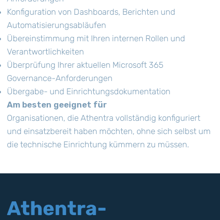
Konfiguration von Dashboards, Berichten und
Automatisierungsabläufen
Übereinstimmung mit Ihren internen Rollen und
Verantwortlichkeiten
Überprüfung Ihrer aktuellen Microsoft 365
Governance-Anforderungen
Übergabe- und Einrichtungsdokumentation
Am besten geeignet für
Organisationen, die Athentra vollständig konfiguriert
und einsatzbereit haben möchten, ohne sich selbst um
die technische Einrichtung kümmern zu müssen.
Athentra-